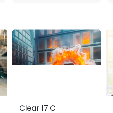
ur toutes demandes de rouleau complet de film
découpe sur-mesure
Envoyez un message :
jmsolucom@gmail.com
Clear 17 C