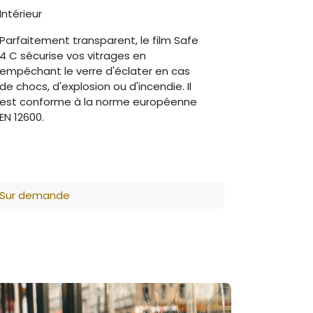
Intérieur
Parfaitement transparent, le film Safe
4 C sécurise vos vitrages en
empêchant le verre d'éclater en cas
de chocs, d'explosion ou d'incendie. Il
est conforme à la norme européenne
EN 12600.
Sur demande
ns générales de vente
•
Politique vie privée
é par
- Le #1
Open Source eCommerce