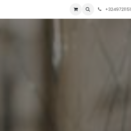
tactez-nous
Film sablé et décoratif
Film solaire
+324972115
Film Des