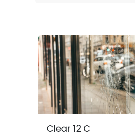
Contact :
Po
+3
2497211519
Clear 12 C