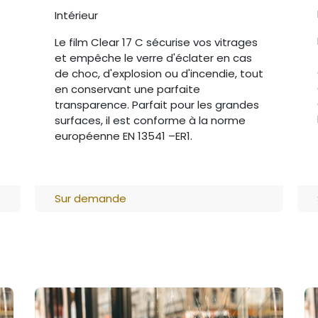
Intérieur
Le film Clear 17 C sécurise vos vitrages
et empêche le verre d'éclater en cas
t
de choc, d'explosion ou d'incendie, tout
en conservant une parfaite
transparence. Parfait pour les grandes
surfaces, il est conforme à la norme
européenne EN 13541 –ER1.
Sur demande
Page d'accueil
•
A propos
•
Produits
•
Conditio
Génér