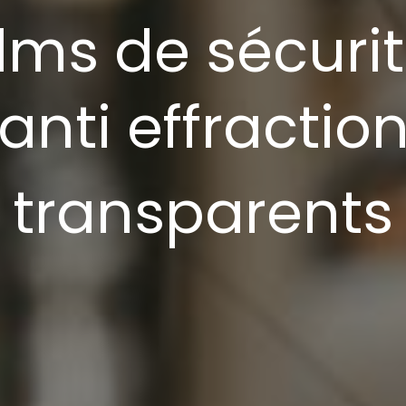
ilms de sécuri
anti effractio
transparents