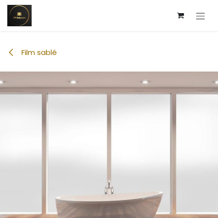
Se rendre au contenu
Film sablé