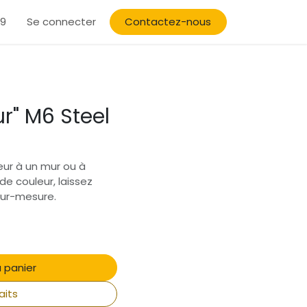
19
ign
Film Vinyle Coloré
Se connecter
Contactez-nous
Film Advanced
Film de sécurité
C
r" M6 Steel
ur à un mur ou à
de couleur, laissez
 sur-mesure.
 panier
aits