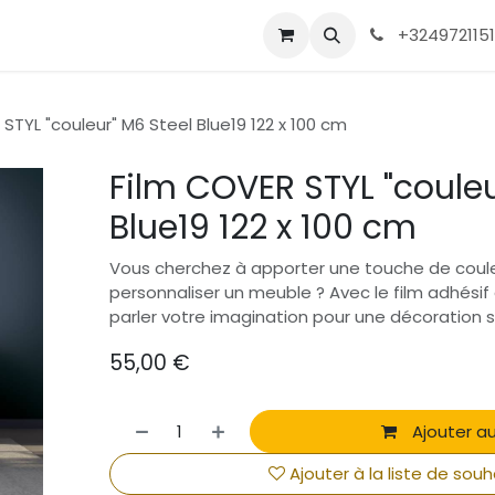
tactez-nous
Film sablé et décoratif
Film solaire
+324972115
Film Des
STYL "couleur" M6 Steel Blue19 122 x 100 cm
Film COVER STYL "couleu
Blue19 122 x 100 cm
Vous cherchez à apporter une touche de coule
personnaliser un meuble ? Avec le film adhésif 
parler votre imagination pour une décoration
55,00
€
Ajouter au
Ajouter à la liste de souh