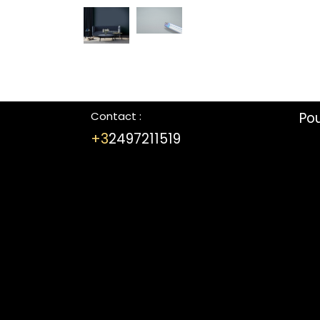
Contact :
Po
+3
2497211519