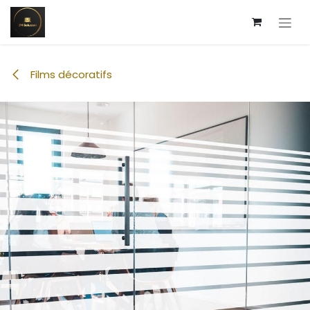
Se rendre au contenu
Films décoratifs