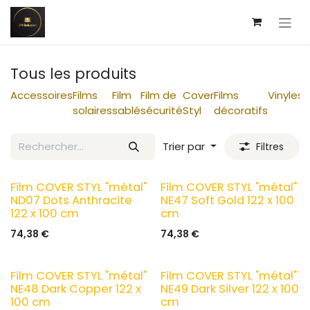
Se rendre au contenu
Tous les produits
Accessoires
Films
Film
Film de
Cover
Films
Vinyles
F
solaires
sablé
sécurité
Styl
décoratifs
A
Trier par
Filtres
Film COVER STYL "métal"
Film COVER STYL "métal"
ND07 Dots Anthracite
NE47 Soft Gold 122 x 100
122 x 100 cm
cm
74,38
€
74,38
€
Film COVER STYL "métal"
Film COVER STYL "métal"
NE48 Dark Copper 122 x
NE49 Dark Silver 122 x 100
100 cm
cm