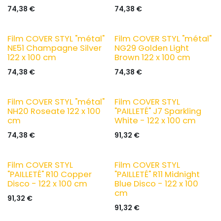
74,38
€
74,38
€
Film COVER STYL "métal"
Film COVER STYL "métal"
NE51 Champagne Silver
NG29 Golden Light
122 x 100 cm
Brown 122 x 100 cm
74,38
€
74,38
€
Film COVER STYL "métal"
Film COVER STYL
NH20 Roseate 122 x 100
"PAILLETÉ" J7 Sparkling
cm
White - 122 x 100 cm
74,38
€
91,32
€
Film COVER STYL
Film COVER STYL
"PAILLETÉ" R10 Copper
"PAILLETÉ" R11 Midnight
Disco - 122 x 100 cm
Blue Disco - 122 x 100
cm
91,32
€
91,32
€