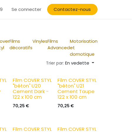
19
ign
Film Vinyle Coloré
Se connecter
Contactez-nous
Film Advanced
Film de sécurité
C
over
Films
Vinyles
Films
Motorisation
tyl
décoratifs
Advanced
et
domotique
En vedette
Trier par:
TYL
Film COVER STYL
Film COVER STYL
"béton" U20
"béton" U21
y
Cement Dark -
Cement Taupe
122 x 100 cm
122 x 100 cm
70,25
€
70,25
€
TYL
Film COVER STYL
Film COVER STYL