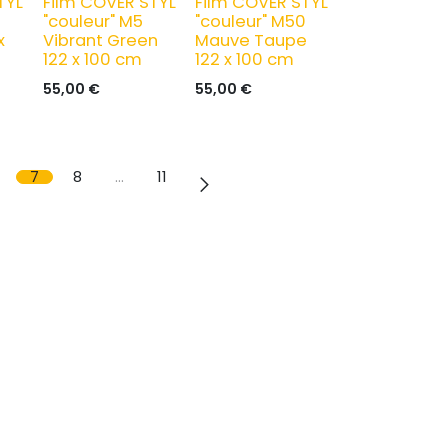
TYL
Film COVER STYL
Film COVER STYL
"couleur" M5
"couleur" M50
x
Vibrant Green
Mauve Taupe
122 x 100 cm
122 x 100 cm
55,00
€
55,00
€
7
8
…
11
 ou