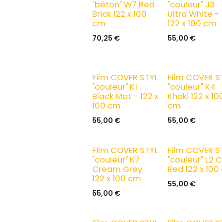
"béton" W7 Red
"couleur" J3
Brick 122 x 100
Ultra White -
cm
122 x 100 cm
70,25
€
55,00
€
Film COVER STYL
Film COVER S
"couleur" K1
"couleur" K4
Black Mat - 122 x
Khaki 122 x 10
100 cm
cm
55,00
€
55,00
€
Film COVER STYL
Film COVER S
"couleur" K7
"couleur" L2 Ch
Cream Grey
Red 122 x 100
122 x 100 cm
55,00
€
55,00
€